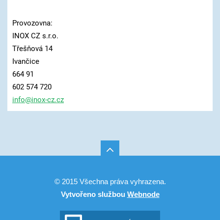
Provozovna:
INOX CZ s.r.o.
Třešňová 14
Ivančice
664 91
602 574 720
info@ino
x-cz.cz
© 2015 Všechna práva vyhrazena.
Vytvořeno službou
Webnode