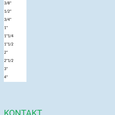
3/8"
1/2"
3/4"
1"
1"1/4
1"1/2
2"
2"1/2
3"
4"
KONTAKT