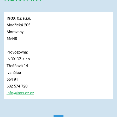
INOX CZ s.r.o.
Modřická 205
Moravany
66448
Provozovna:
INOX CZ s.r.o.
Třešňová 14
Ivančice
664 91
602 574 720
info@ino
x-cz.cz