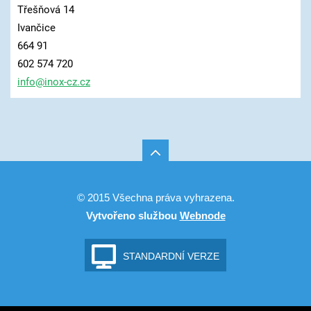
Třešňová 14
Ivančice
664 91
602 574 720
info@ino
x-cz.cz
© 2015 Všechna práva vyhrazena.
Vytvořeno službou
Webnode
STANDARDNÍ VERZE