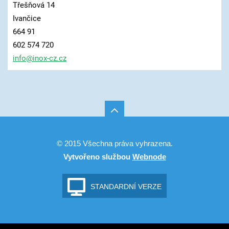
Třešňová 14
Ivančice
664 91
602 574 720
info@ino
x-cz.cz
© 2015 Všechna práva vyhrazena.
Vytvořeno službou
Webnode
STANDARDNÍ VERZE