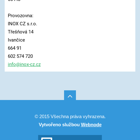
Provozovna:
INOX CZ s.r.o.
Třešňová 14
Ivančice
664 91
602 574 720
info@ino
x-cz.cz
© 2015 Všechna práva vyhrazena.
Vytvořeno službou
Webnode