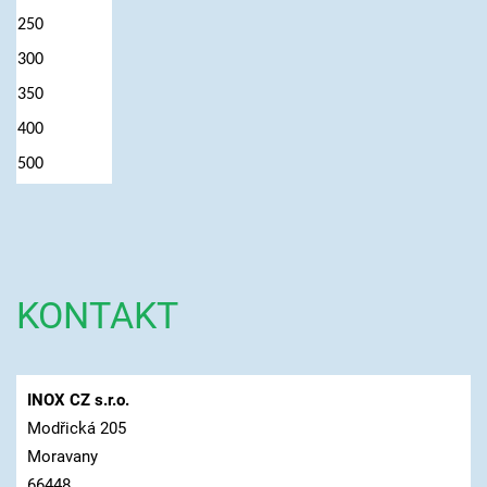
250
300
350
400
500
KONTAKT
INOX CZ s.r.o.
Modřická 205
Moravany
66448